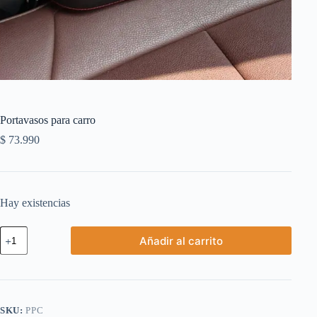
Portavasos para carro
$
73.990
Hay existencias
Portavasos
Añadir al carrito
para
carro
cantidad
SKU:
PPC