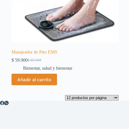
Masajeador de Pies EMS
$
59.900
$
69.900
El
El
precio
precio
Bienestar
,
salud y bienestar
original
actual
era:
es:
Añadir al carrito
$ 69.900.
$ 59.900.