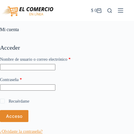
Saltar
al
$
0
Carrito
contenido
de
la
compra
Mi cuenta
Acceder
Obligatorio
Nombre de usuario o correo electrónico
*
Obligatorio
Contraseña
*
Recuérdame
Acceso
¿Olvidaste la contraseña?