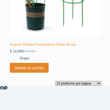
Soporte Plantas Enrredaderas Matas Rosas
$
54.900
$
64.900
El
El
precio
precio
Hogar
original
actual
era:
es:
Añadir al carrito
$ 64.900.
$ 54.900.