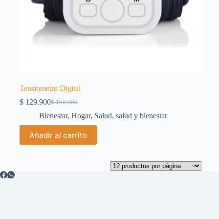
Tensiometro Digital
$
129.900
$
159.900
El
El
precio
precio
Bienestar
,
Hogar
,
Salud
,
salud y bienestar
original
actual
era:
es:
Añadir al carrito
$ 159.900.
$ 129.900.