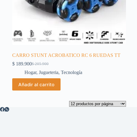
CARRO STUNT ACROBATICO RC 6 RUEDAS TT
$
189.900
$
205.900
El
El
precio
precio
Hogar
,
Jugueteria
,
Tecnología
original
actual
era:
es:
Añadir al carrito
$ 205.900.
$ 189.900.