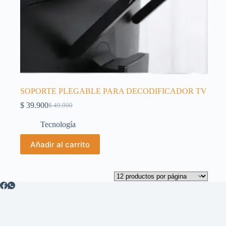
SOPORTE PLEGABLE PARA DECODIFICADOR TV
$
39.900
$
49.900
El
El
precio
precio
Tecnología
original
actual
era:
es:
Añadir al carrito
$ 49.900.
$ 39.900.