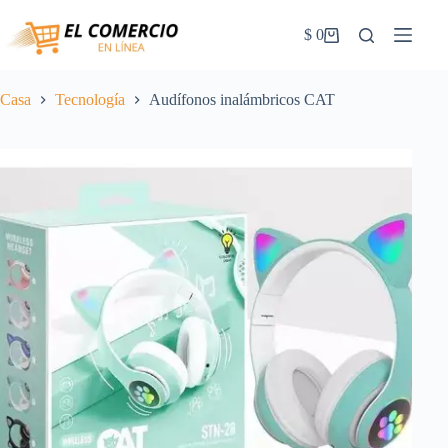
Saltar
al
$
0
Carrito
contenido
de
la
compra
Casa
Tecnología
Audífonos inalámbricos CAT