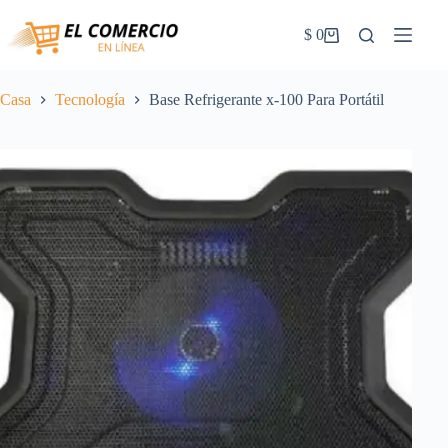
Saltar
al
$
0
Carrito
contenido
de
la
compra
Casa
Tecnología
Base Refrigerante x-100 Para Portátil