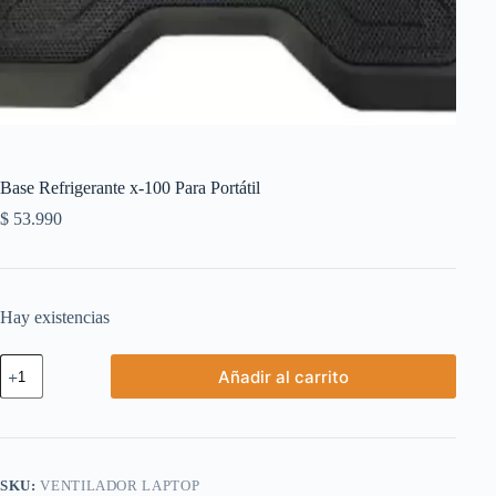
Base Refrigerante x-100 Para Portátil
$
53.990
Hay existencias
Base
Añadir al carrito
Refrigerante
x-
100
Para
Portátil
cantidad
SKU:
VENTILADOR LAPTOP