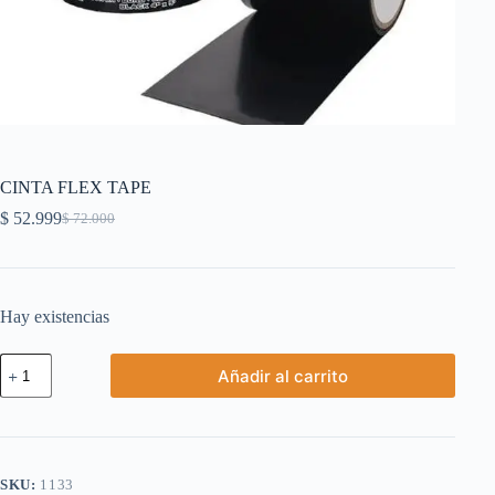
CINTA FLEX TAPE
$
52.999
$
72.000
El
El
precio
precio
original
actual
era:
es:
$ 72.000.
$ 52.999.
Hay existencias
CINTA
Añadir al carrito
FLEX
TAPE
cantidad
SKU:
1133