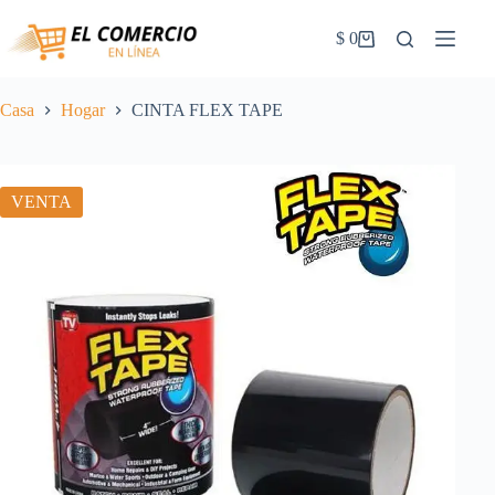
Saltar
al
$
0
Carrito
contenido
de
la
compra
Casa
Hogar
CINTA FLEX TAPE
VENTA