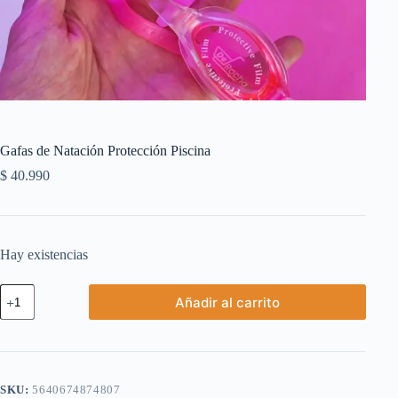
Gafas de Natación Protección Piscina
$
40.990
Hay existencias
Gafas
Añadir al carrito
de
Natación
Protección
Piscina
cantidad
SKU:
5640674874807