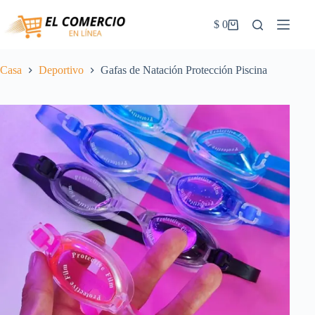
Saltar
al
$
0
Carrito
contenido
de
la
compra
Casa
Deportivo
Gafas de Natación Protección Piscina