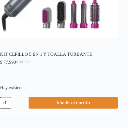
KIT CEPILLO 5 EN 1 Y TOALLA TURBANTE
$
77.990
$
90.000
El
El
precio
precio
original
actual
era:
es:
$ 90.000.
$ 77.990.
Hay existencias
KIT
Añadir al carrito
CEPILLO
5
EN
1
Y