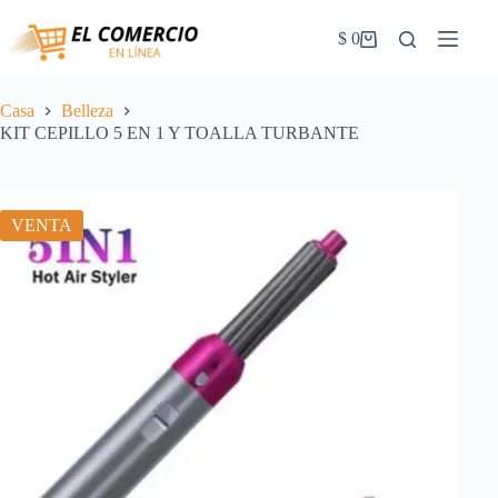
Saltar
al
$
0
Carrito
contenido
de
la
compra
Casa
Belleza
KIT CEPILLO 5 EN 1 Y TOALLA TURBANTE
VENTA