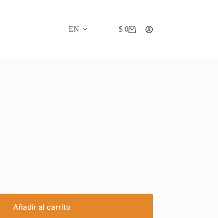
EN
$
0
Carrito
de
la
compra
Añadir al carrito