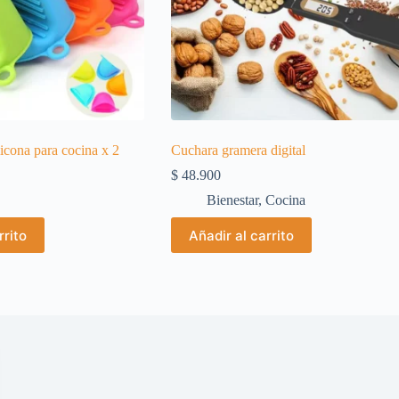
licona para cocina x 2
Cuchara gramera digital
$
48.900
Bienestar
,
Cocina
rrito
Añadir al carrito