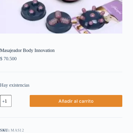
Masajeador Body Innovation
$
70.500
Hay existencias
Masajeador
Añadir al carrito
Body
Innovation
cantidad
SKU:
MAS12