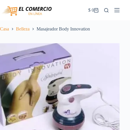
Saltar
al
$
0
Carrito
contenido
de
la
compra
Casa
Belleza
Masajeador Body Innovation