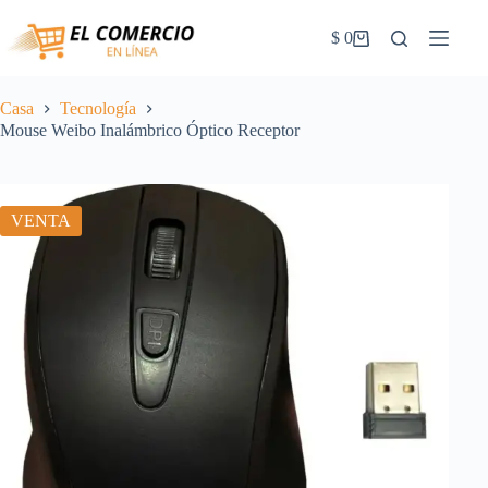
Saltar
al
$
0
Carrito
contenido
de
la
compra
Casa
Tecnología
Mouse Weibo Inalámbrico Óptico Receptor
VENTA