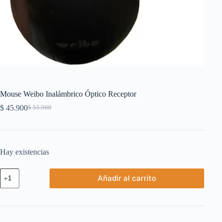
Mouse Weibo Inalámbrico Óptico Receptor
$
45.900
$
55.900
El
El
precio
precio
original
actual
era:
es:
$ 55.900.
$ 45.900.
Hay existencias
Mouse
Añadir al carrito
Weibo
Inalámbrico
Óptico
Receptor
cantidad